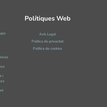
Polítiques Web
rups
Avís Legal
Política de privacitat
)
Política de cookies
 Joves
nys
 i
nys
art