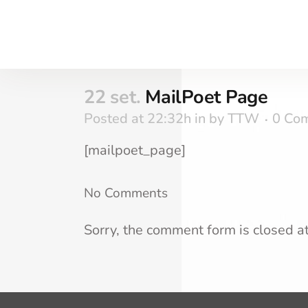
22 set.
MailPoet Page
Posted at 22:32h
in
by
TTW
0 Co
[mailpoet_page]
No Comments
Sorry, the comment form is closed at