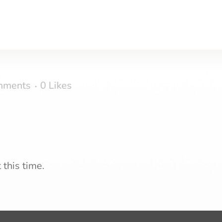
mments
0
Likes
 this time.